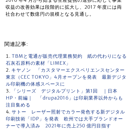
2016 年4 月から始まる生産提携の進捗に応じて事業
収益の改善効果は段階的に拡大し、2017 年度には両
社合わせて数億円の規模となる見通し。
関連記事:
TBMと電通が販売代理業務契約 紙の代わりになる
石灰石原料の素材「LIMEX」
キヤノン 「カスタマーエクスペリエンスセンター
東京（CEC TOKYO」4月オープンを発表 最新デジタ
ル印刷機の体感スペースに
「シリーズ デジタルプリント」第1回 ｜日本
HP・前編｜ 「drupa2016」は印刷業界以外からも
注目集める
サトー レーザー照射でカラー発色する新デジタル
印刷技術「IDP」を発表 欧州では大手ブランドオー
ナーで導入済み 2021年に売上250 億円目指す