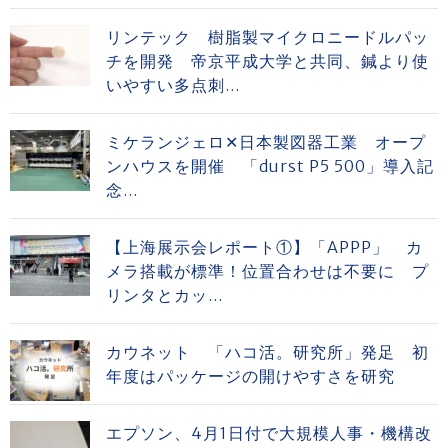
リンテック 樹脂製マイクロニードルパッ
チを開発 帝京平成大学と共同、鍼より使
いやすい多点刺...
ミケランジェロ✕日本製図器工業 オープ
ンハウスを開催 「durst P5 500」導入記
念...
【上海展示会レポート①】「APPP」 カ
メラ搭載が標準！位置合わせは不要に プ
リンタとカッ...
カウネット 「ハコ活。研究所」発足 初
年度はパッケージの開けやすさを研究
エプソン、4月1日付で大規模人事・機構改