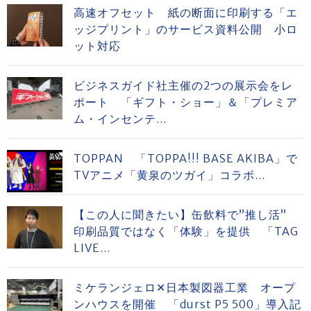
高速オフセット 紙の断面に印刷する「エ
ッジプリント」のサービス資料公開 小ロ
ット対応
ビジネスガイド社主催の2つの展示会をレ
ポート 「ギフト・ショー」＆「プレミア
ム・インセンテ...
TOPPAN 「TOPPA!!! BASE AKIBA」で
TVアニメ「黄泉のツガイ」コラボ...
【この人に聞きたい】缶飲料で”推し活”
印刷品質ではなく「体験」を提供 「TAG
LIVE...
ミケランジェロ✕日本製図器工業 オープ
ンハウスを開催 「durst P5 500」導入記