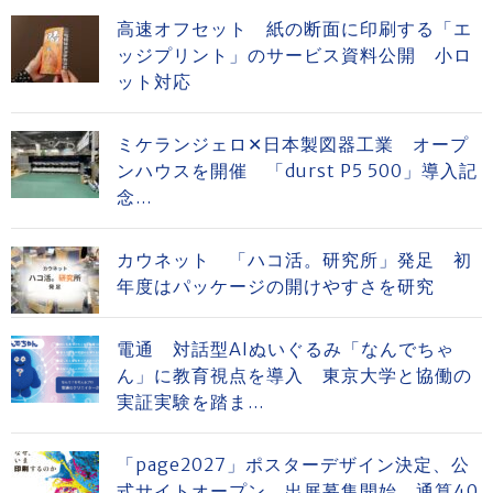
高速オフセット 紙の断面に印刷する「エ
ッジプリント」のサービス資料公開 小ロ
ット対応
ミケランジェロ✕日本製図器工業 オープ
ンハウスを開催 「durst P5 500」導入記
念...
カウネット 「ハコ活。研究所」発足 初
年度はパッケージの開けやすさを研究
電通 対話型AIぬいぐるみ「なんでちゃ
ん」に教育視点を導入 東京大学と協働の
実証実験を踏ま...
「page2027」ポスターデザイン決定、公
式サイトオープン、出展募集開始 通算40