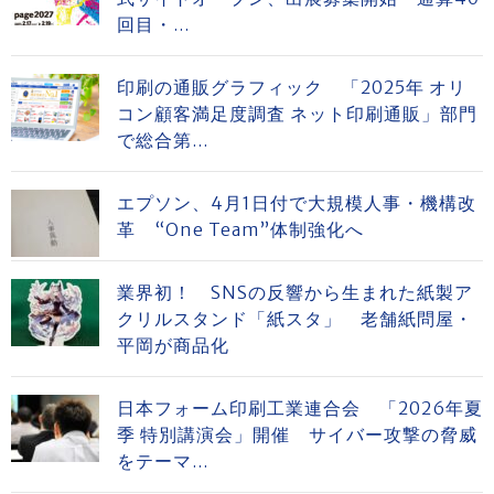
回目・...
印刷の通販グラフィック 「2025年 オリ
コン顧客満足度調査 ネット印刷通販」部門
で総合第...
エプソン、4月1日付で大規模人事・機構改
革 “One Team”体制強化へ
業界初！ SNSの反響から生まれた紙製ア
クリルスタンド「紙スタ」 老舗紙問屋・
平岡が商品化
日本フォーム印刷工業連合会 「2026年夏
季 特別講演会」開催 サイバー攻撃の脅威
をテーマ...