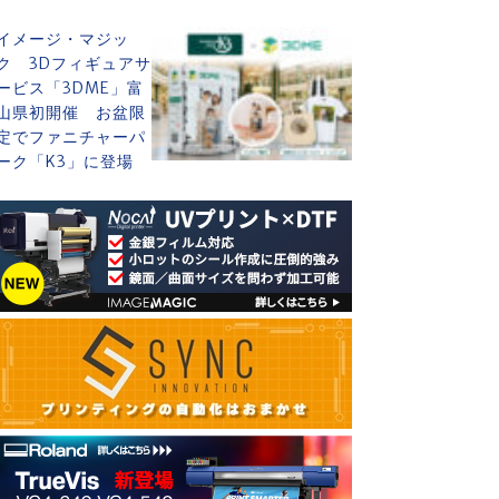
イメージ・マジッ
ク 3Dフィギュアサ
ービス「3DME」富
山県初開催 お盆限
定でファニチャーパ
ーク「K3」に登場