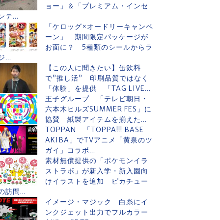
ョー」＆「プレミアム・インセ
ンテ...
「ケロッグ×オードリーキャンペ
ーン」 期間限定パッケージが
お面に？ 5種類のシールからラ
ジ...
【この人に聞きたい】缶飲料
で”推し活” 印刷品質ではなく
「体験」を提供 「TAG LIVE...
王子グループ 「テレビ朝日・
六本木ヒルズSUMMER FES」に
協賛 紙製アイテムを揃えた...
TOPPAN 「TOPPA!!! BASE
AKIBA」でTVアニメ「黄泉のツ
ガイ」コラボ...
素材無償提供の「ポケモンイラ
ストラボ」が新入学・新入園向
けイラストを追加 ピカチュー
の訪問...
イメージ・マジック 白糸にイ
ンクジェット出力でフルカラー