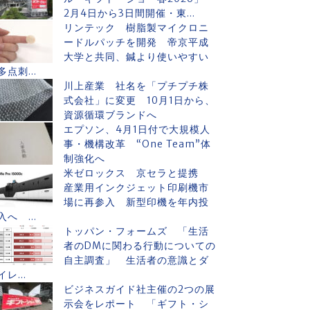
2月4日から3日間開催・東...
リンテック 樹脂製マイクロニ
ードルパッチを開発 帝京平成
大学と共同、鍼より使いやすい
多点刺...
川上産業 社名を「プチプチ株
式会社」に変更 10月1日から、
資源循環ブランドへ
エプソン、4月1日付で大規模人
事・機構改革 “One Team”体
制強化へ
米ゼロックス 京セラと提携
産業用インクジェット印刷機市
場に再参入 新型印機を年内投
入へ ...
トッパン・フォームズ 「生活
者のDMに関わる行動についての
自主調査」 生活者の意識とダ
イレ...
ビジネスガイド社主催の2つの展
示会をレポート 「ギフト・シ