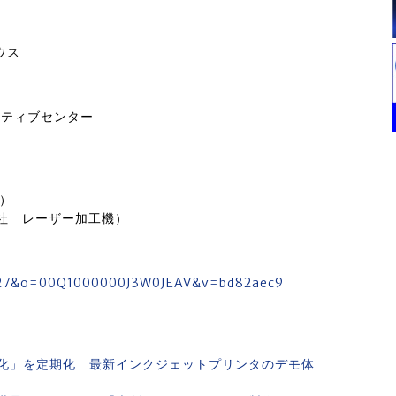
ウス
イティブセンター
ー）
式会社 レーザー加工機）
10027&o=00Q1000000J3W0JEAV&v=bd82aec9
化」を定期化 最新インクジェットプリンタのデモ体