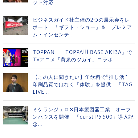
ット対応
ビジネスガイド社主催の2つの展示会をレ
ポート 「ギフト・ショー」＆「プレミア
ム・インセンテ...
TOPPAN 「TOPPA!!! BASE AKIBA」で
TVアニメ「黄泉のツガイ」コラボ...
【この人に聞きたい】缶飲料で”推し活”
印刷品質ではなく「体験」を提供 「TAG
LIVE...
ミケランジェロ✕日本製図器工業 オープ
ンハウスを開催 「durst P5 500」導入記
念...