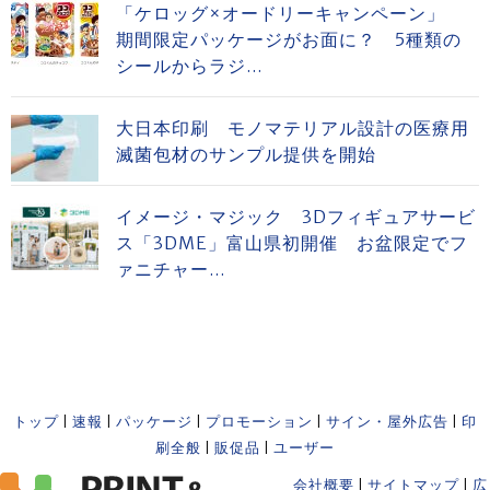
「ケロッグ×オードリーキャンペーン」
期間限定パッケージがお面に？ 5種類の
シールからラジ...
大日本印刷 モノマテリアル設計の医療用
滅菌包材のサンプル提供を開始
イメージ・マジック 3Dフィギュアサービ
ス「3DME」富山県初開催 お盆限定でフ
ァニチャー...
トップ
|
速報
|
パッケージ
|
プロモーション
|
サイン・屋外広告
|
印
刷全般
|
販促品
|
ユーザー
会社概要
|
サイトマップ
|
広