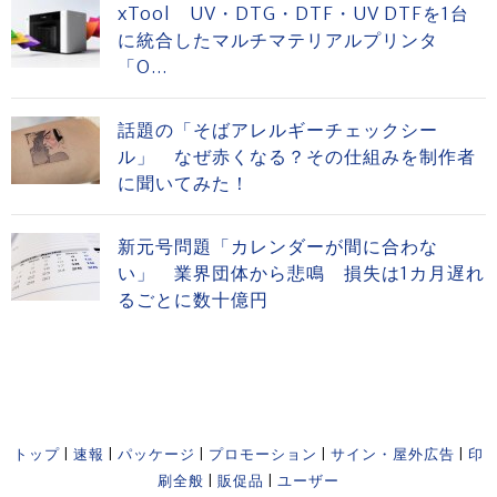
xTool UV・DTG・DTF・UV DTFを1台
に統合したマルチマテリアルプリンタ
「O...
話題の「そばアレルギーチェックシー
ル」 なぜ赤くなる？その仕組みを制作者
に聞いてみた！
新元号問題「カレンダーが間に合わな
い」 業界団体から悲鳴 損失は1カ月遅れ
るごとに数十億円
トップ
|
速報
|
パッケージ
|
プロモーション
|
サイン・屋外広告
|
印
刷全般
|
販促品
|
ユーザー