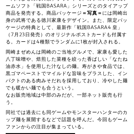
ームソフト「戦国BASARA」シリーズとのタイアップ
商品を発売する。商品パッケージ
＝写真＝
には岡崎出
身の武将である徳川家康をデザイン。また、限定パッ
ケージの特典として、最新作「戦国BASARA4 皇」
（7月23日発売）のオリジナルポストカードも付属す
る。カードは4種類でランダムに1枚が封入される。
岡崎まぜめんは岡崎のご当地グルメで、家康も愛した
八丁味噌や、焙煎した菜種を絞った香ばしい「なたね
油赤水」を使用した汁なしの麺。寿がきや食品では、
黒ゴマペーストでマイルドな旨味をプラスした、イン
パクトのある肉みそだれを採用しており、冷やした麺
でも暖かい麺でも合うという。
なお販売地域は中部のみだが、一部ネット販売も行
う。
同社では過去にも同ゲームやモンスターハンターのカ
ップ麺を展開するなどで話題を呼んだ。今回もゲーム
ファンからの注目が集まっている。