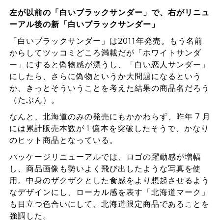
左が以前の「白いブラックサンダー」で、右がリニュ
ーアル後の新「白いブラックサンダー」
「白いブラックサンダー」は2011年発売。もう名前
からしてツッコミどころ満載だが「ホワイトサンダ
ー」にすると偽物感が漂うし、「白い恋人サンダー」
にしたら、さらに偽物というか大問題になるという
か、きっとそういうことを考えた結果の商品名だろう
（たぶん）。
なんと、北海道のみの発売にもかかわらず、昨年 7 ⽉
には累計販売本数が 1 億本を突破したそうで、かなり
のヒット商品となっている。
パッケージリニューアルでは、ロゴの躍動感が増幅
し、商品画像も勢いよく飛び出したような写真を使
用。中身のザクザクとした食感をより想起させるよう
なデザインにし、ローカル感を表す「北海道マーク」
も目立つ色合いにして、北海道限定商品であることを
強調した。