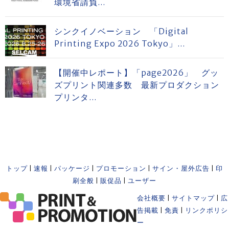
環境省請負...
シンクイノベーション 「Digital
Printing Expo 2026 Tokyo」...
【開催中レポート】「page2026」 グッ
ズプリント関連多数 最新プロダクション
プリンタ...
トップ
|
速報
|
パッケージ
|
プロモーション
|
サイン・屋外広告
|
印
刷全般
|
販促品
|
ユーザー
会社概要
|
サイトマップ
|
広
告掲載
|
免責
|
リンクポリシ
ー