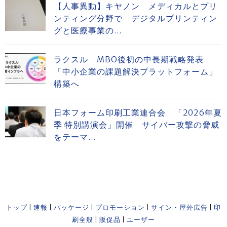
【人事異動】キヤノン メディカルとプリ
ンティング分野で デジタルプリンティン
グと医療事業の...
ラクスル MBO後初の中長期戦略発表
「中小企業の課題解決プラットフォーム」
構築へ
日本フォーム印刷工業連合会 「2026年夏
季 特別講演会」開催 サイバー攻撃の脅威
をテーマ...
トップ
|
速報
|
パッケージ
|
プロモーション
|
サイン・屋外広告
|
印
刷全般
|
販促品
|
ユーザー