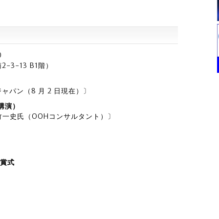
0
3-13 B1階）
パン（8 月 2 日現在）〕
講演）
竹一史氏（OOHコンサルタント）〕
授賞式