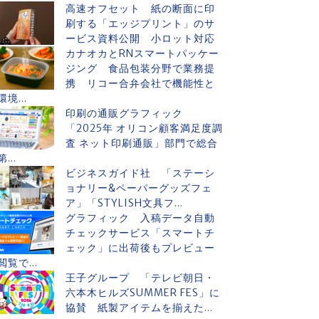
高速オフセット 紙の断面に印
刷する「エッジプリント」のサ
ービス資料公開 小ロット対応
カナオカとRNスマートパッケー
ジング 食品包装分野で業務提
携 リコー合弁会社で機能性と
環境...
印刷の通販グラフィック
「2025年 オリコン顧客満足度調
査 ネット印刷通販」部門で総合
第...
ビジネスガイド社 「ステーシ
ョナリー&ペーパーグッズフェ
ア」「STYLISH文具フ...
グラフィック 入稿データ自動
チェックサービス「スマートチ
ェック」に出荷後もプレビュー
閲覧で...
王子グループ 「テレビ朝日・
六本木ヒルズSUMMER FES」に
協賛 紙製アイテムを揃えた...