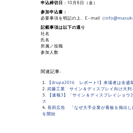
申込締切日
：10月8日（金）
参加申込書：
必要事項を明記の上、E-mail（
info@masuko
記載事項は以下の通り
社名
氏名
所属／役職
参加人数
関連記事:
【drupa2016 レポート1】来場者は
武藤工業 サイン＆ディスプレイ向け大判イ
【速報3】「サイン＆ディスプレイショウ2
ス
長田広告 「なぜ大手企業が看板を掲出し
を開始