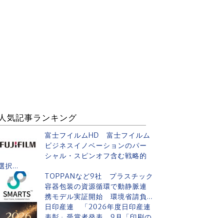
人気記事ランキング
富士フイルムHD 富士フイルム
ビジネスイノベーションのパー
シャル・スピンオフ含む戦略的
選択...
TOPPANなど9社 プラスチック
容器包装の資源循環で動静脈連
携モデル実証開始 環境省請負...
日印産連 「2026年度日印産連
表彰」受賞者発表 9月「印刷の