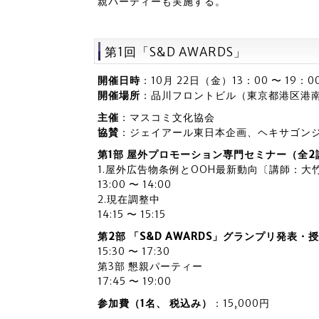
親パーティーも実施する。
第1回「S&D AWARDS」
開催日時
：10月 22日（金）13：00 〜 19：0
開催場所
：品川フロントビル（東京都港区港南2-
主催
：マスコミ文化協会
協賛
：ジェイアール東日本企画、ヘキサゴンジャ
第1部 屋外プロモーション専門セミナー（全2
1.屋外広告物条例とOOH最新動向〔講師：大
13:00 〜 14:00
2.現在調整中
14:15 〜 15:15
第2部 「S&D AWARDS」グランプリ発表・
15:30 〜 17:30
第3部 懇親パーティー
17:45 〜 19:00
参加費（1名、 税込み）
：15,000円