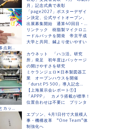
月」記念式典で表彰
「page2027」ポスターデザイ
ン決定、公式サイトオープン、
出展募集開始 通算40回目・...
リンテック 樹脂製マイクロニ
ードルパッチを開発 帝京平成
大学と共同、鍼より使いやすい
多点刺...
カウネット 「ハコ活。研究
所」発足 初年度はパッケージ
の開けやすさを研究
ミケランジェロ✕日本製図器工
業 オープンハウスを開催
「durst P5 500」導入記念...
【上海展示会レポート①】
「APPP」 カメラ搭載が標準！
位置合わせは不要に プリンタ
とカッ...
エプソン、4月1日付で大規模人
事・機構改革 “One Team”体
制強化へ