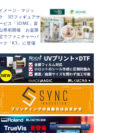
イメージ・マジッ
ク 3Dフィギュアサ
ービス「3DME」富
山県初開催 お盆限
定でファニチャーパ
ーク「K3」に登場