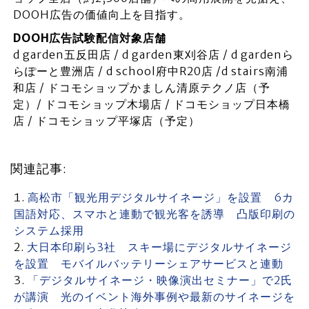
DOOH広告の価値向上を目指す。
DOOH広告試験配信対象店舗
d garden五反田店 / d garden東刈谷店 / d gardenら
らぽーと豊洲店 / d school府中R20店 /d stairs南浦
和店 / ドコモショップかましん清原テクノ店（予
定）/ ドコモショップ木場店 / ドコモショップ日本橋
店 / ドコモショップ平塚店（予定）
関連記事:
高松市「観光用デジタルサイネージ」を設置 6カ
国語対応、スマホと連動で観光客を誘導 凸版印刷の
システム採用
大日本印刷ら3社 スキー場にデジタルサイネージ
を設置 モバイルバッテリーシェアサービスと連動
「デジタルサイネージ・映像演出セミナー」で2氏
が講演 光のイベント海外事例や最新のサイネージを