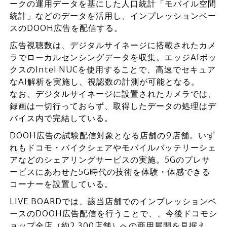
ークの運用データを基にした人口統計「モバイル空間
統計」などのデータを活用し、インプレッションベー
スのDOOH広告を配信する。
広告視聴数は、デジタルサイネージに搭載されたカメ
ラでローカルセンシングデータを収集。エッジAIボッ
クスのIntel NUCを使用することで、高速でセキュア
なAI解析を実施し、視認数の計測が可能となる。
なお、デジタルサイネージに設置されたカメラでは、
録画は一切行っておらず、取得したデータの処理はデ
バイス内で完結している。
DOOH広告の試験配信対象となる店舗の9店舗。いず
れもドコモ・バイクシェアやモバイルバッテリーシェ
アなどのシェアリングサービスの実施。5Gのプレサ
ービスにあわせた5G時代の技術を体験・体感できる
コーナーを設置している。
LIVE BOARDでは、該当店舗でのインプレッションベ
ースのDOOH広告配信を行うことで、、今後ドコモシ
ョップ全店（約2,300店舗）への商用展開を見据え、