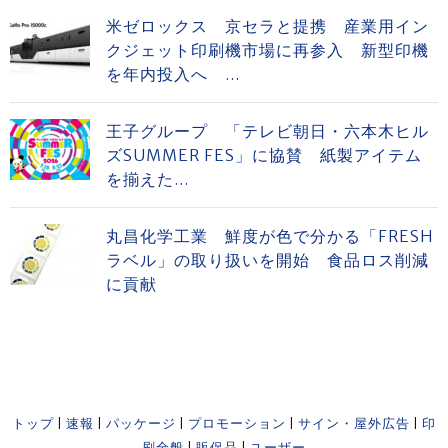
米ゼロックス 京セラと提携 産業用イン
クジェット印刷機市場に再参入 新型印機
を年内投入へ ...
王子グループ 「テレビ朝日・六本木ヒル
ズSUMMER FES」に協賛 紙製アイテム
を揃えた...
丸昌化学工業 鮮度が色で分かる「FRESH
ラベル」の取り扱いを開始 食品ロス削減
に貢献
トップ
|
速報
|
パッケージ
|
プロモーション
|
サイン・屋外広告
|
印
刷全般
|
販促品
|
ユーザー