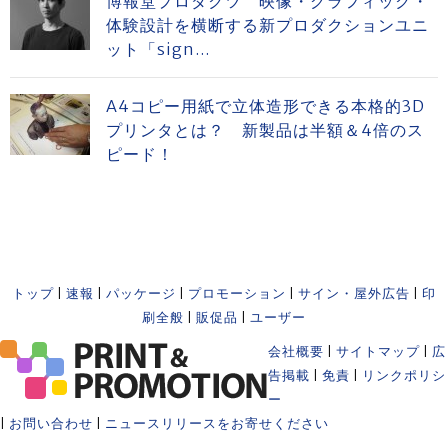
博報堂プロダクツ 映像・グラフィック・
体験設計を横断する新プロダクションユニ
ット「sign...
A4コピー用紙で立体造形できる本格的3D
プリンタとは？ 新製品は半額＆4倍のス
ピード！
トップ
|
速報
|
パッケージ
|
プロモーション
|
サイン・屋外広告
|
印
刷全般
|
販促品
|
ユーザー
会社概要
|
サイトマップ
|
広
告掲載
|
免責
|
リンクポリシ
ー
|
お問い合わせ
|
ニュースリリースをお寄せください