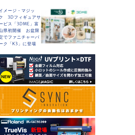
イメージ・マジッ
ク 3Dフィギュアサ
ービス「3DME」富
山県初開催 お盆限
定でファニチャーパ
ーク「K3」に登場