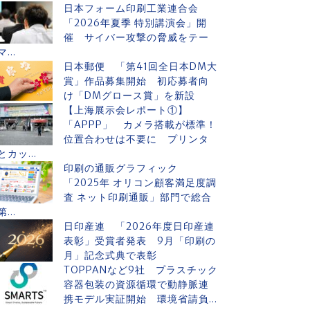
日本フォーム印刷工業連合会
「2026年夏季 特別講演会」開
催 サイバー攻撃の脅威をテー
マ...
日本郵便 「第41回全日本DM大
賞」作品募集開始 初応募者向
け「DMグロース賞」を新設
【上海展示会レポート①】
「APPP」 カメラ搭載が標準！
位置合わせは不要に プリンタ
とカッ...
印刷の通販グラフィック
「2025年 オリコン顧客満足度調
査 ネット印刷通販」部門で総合
第...
日印産連 「2026年度日印産連
表彰」受賞者発表 9月「印刷の
月」記念式典で表彰
TOPPANなど9社 プラスチック
容器包装の資源循環で動静脈連
携モデル実証開始 環境省請負...