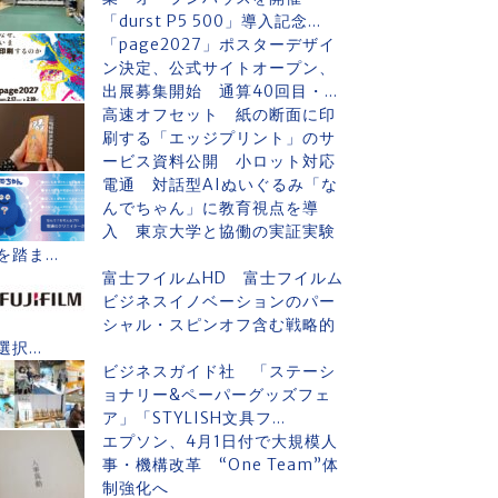
「durst P5 500」導入記念...
「page2027」ポスターデザイ
ン決定、公式サイトオープン、
出展募集開始 通算40回目・...
高速オフセット 紙の断面に印
刷する「エッジプリント」のサ
ービス資料公開 小ロット対応
電通 対話型AIぬいぐるみ「な
んでちゃん」に教育視点を導
入 東京大学と協働の実証実験
を踏ま...
富士フイルムHD 富士フイルム
ビジネスイノベーションのパー
シャル・スピンオフ含む戦略的
選択...
ビジネスガイド社 「ステーシ
ョナリー&ペーパーグッズフェ
ア」「STYLISH文具フ...
エプソン、4月1日付で大規模人
事・機構改革 “One Team”体
制強化へ