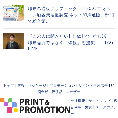
印刷の通販グラフィック 「2025年 オリ
コン顧客満足度調査 ネット印刷通販」部門
で総合第...
【この人に聞きたい】缶飲料で”推し活”
印刷品質ではなく「体験」を提供 「TAG
LIVE...
トップ
|
速報
|
パッケージ
|
プロモーション
|
サイン・屋外広告
|
印
刷全般
|
販促品
|
ユーザー
会社概要
|
サイトマップ
|
広
告掲載
|
免責
|
リンクポリシ
ー