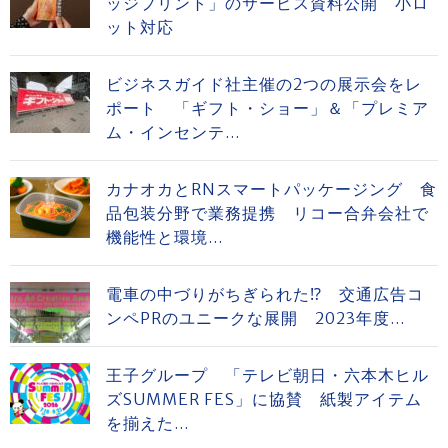
ッジプリント」のサービス資料公開 小ロ
ット対応
ビジネスガイド社主催の2つの展示会をレ
ポート 「ギフト・ショー」＆「プレミア
ム・インセンテ...
カナオカとRNスマートパッケージング 食
品包装分野で業務提携 リコー合弁会社で
機能性と環境...
電車の中づりがちぎられた⁉ 交通広告コ
ンペPRのユニークな展開 2023年度...
王子グループ 「テレビ朝日・六本木ヒル
ズSUMMER FES」に協賛 紙製アイテム
を揃えた...