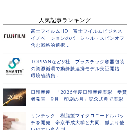
人気記事ランキング
富士フイルムHD 富士フイルムビジネス
イノベーションのパーシャル・スピンオフ
含む戦略的選択...
TOPPANなど9社 プラスチック容器包装
の資源循環で動静脈連携モデル実証開始
環境省請負...
日印産連 「2026年度日印産連表彰」受賞
者発表 9月「印刷の月」記念式典で表彰
リンテック 樹脂製マイクロニードルパッ
チを開発 帝京平成大学と共同、鍼より使
いやすい多点刺...