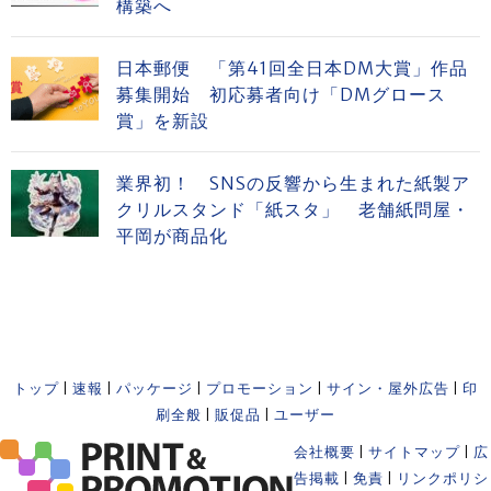
構築へ
日本郵便 「第41回全日本DM大賞」作品
募集開始 初応募者向け「DMグロース
賞」を新設
業界初！ SNSの反響から生まれた紙製ア
クリルスタンド「紙スタ」 老舗紙問屋・
平岡が商品化
トップ
|
速報
|
パッケージ
|
プロモーション
|
サイン・屋外広告
|
印
刷全般
|
販促品
|
ユーザー
会社概要
|
サイトマップ
|
広
告掲載
|
免責
|
リンクポリシ