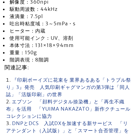
解像度：360npi
駆動周波数：44kHz
液滴量：7.5pl
吐出時粘度域：3～5mPa・s
ヒーター：内蔵
使用可能インク：UV、溶剤
本体寸法：131×18×94mm
重量：150g
階調表現：8階調
関連記事:
『印刷ボーイズに花束を 業界あるある「トラブル祭
り」3』発売 人気印刷ギャグマンガの第3弾は「同人
誌」「活版印刷」の世界
エプソン 「顔料デジタル捺染機」と「再生不織
布」を活用 「YUIMA NAKAZATO」新作クチュール
コレクションに協力
DNPとDCS 入試DXを加速する新サービス 「リ
アテンダント（入試版）」と「スマート合否管理」を