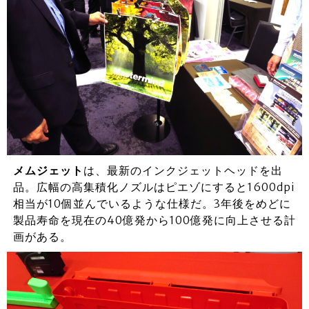
メムジェット
は、最新のインクジェットヘッドを出
品。広幅の高集積化ノズルはピエゾにすると1600dpi
相当が10個並んでいるような仕様だ。3年後をめどに
製品寿命を現在の40億発から100億発に向上させる計
画がある。