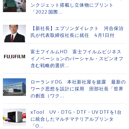
ンクジェット搭載し立体物にプリント
「2022 国際...
【新社長】エプソンダイレクト 河合保治
氏が代表取締役社長に就任 4月1日付
富士フイルムHD 富士フイルムビジネス
イノベーションのパーシャル・スピンオフ
含む戦略的選択...
ローランドDG 本社新社屋を披露 最新の
ワーク思想を設計に採用 田部社長「世界
の創造（ワク...
xTool UV・DTG・DTF・UV DTFを1台
に統合したマルチマテリアルプリンタ
「O...