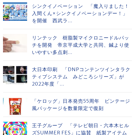
シンクイノベーション 「魔入りました！
入間くん×シンクイノベーションデー！」
を開催 西武ラ...
リンテック 樹脂製マイクロニードルパッ
チを開発 帝京平成大学と共同、鍼より使
いやすい多点刺...
大日本印刷 「DNPコンテンツインタラク
ティブシステム みどころシリーズ」が
2022年度「...
「ケロッグ」日本発売55周年 ビンテージ
風パッケージを数量限定で復刻
王子グループ 「テレビ朝日・六本木ヒル
ズSUMMER FES」に協賛 紙製アイテム