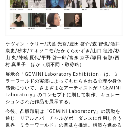
ケヴィン・ケリー/武⾢ 光裕/豊田 啓介/森 智也/酒井
康史/砂木/エキソニモ/たかくらかずき/山口 征浩/杉
山 央/陳暁 夏代/平野 啓一郎/富永 京子/塚田 有那/西
村 真里子 ほか（順不同・敬称略）
展示会「GEMINI Laboratory Exhibition」は、ミ
ラーワールドの実装によってもたらされる心理や身体
感覚について、さまざまなアーティストが「GEMINI
Laboratory」のコンセプトに則して制作、キュレー
ションされた作品を展示する。
今後、凸版印刷は「GEMINI Laboratory」の活動を
通じ、リアルとバーチャルがボーダレスに作用し合う
世界「ミラーワールド」の普及を推進。構築を進める