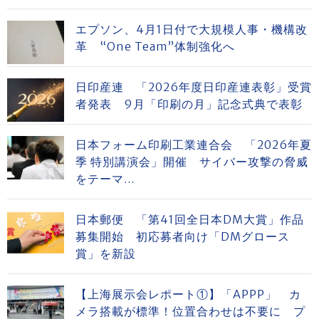
エプソン、4月1日付で大規模人事・機構改
革 “One Team”体制強化へ
日印産連 「2026年度日印産連表彰」受賞
者発表 9月「印刷の月」記念式典で表彰
日本フォーム印刷工業連合会 「2026年夏
季 特別講演会」開催 サイバー攻撃の脅威
をテーマ...
日本郵便 「第41回全日本DM大賞」作品
募集開始 初応募者向け「DMグロース
賞」を新設
【上海展示会レポート①】「APPP」 カ
メラ搭載が標準！位置合わせは不要に プ