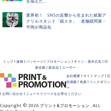
を揃えた...
業界初！ SNSの反響から生まれた紙製ア
クリルスタンド「紙スタ」 老舗紙問屋・
平岡が商品化
トップ
|
速報
|
パッケージ
|
プロモーション
|
サイン・屋外広告
|
印
刷全般
|
販促品
|
ユーザー
会社概要
|
サイトマップ
|
広
告掲載
|
免責
|
リンクポリシ
ー
|
お問い合わせ
|
ニュースリリースをお寄せください
Copyright © 2026 プリント&プロモーション . ALL