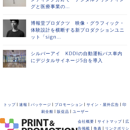
グと医療事業の...
博報堂プロダクツ 映像・グラフィック・
体験設計を横断する新プロダクションユニ
ット「sign...
シルバーアイ KDDIの自動運転バス車内
にデジタルサイネージ5台を導入
トップ
|
速報
|
パッケージ
|
プロモーション
|
サイン・屋外広告
|
印
刷全般
|
販促品
|
ユーザー
会社概要
|
サイトマップ
|
広
告掲載
|
免責
|
リンクポリシ