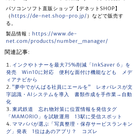
パソコンソフト直販ショップ【デネットSHOP】
（
https://de-net.shop-pro.jp/
）などで販売す
る。
製品情報：
https://www.de-
net.com/products/number_manager/
関連記事:
インクやトナーを最大75%削減「InkSaver 6」を
発売 Win10に対応 便利な面付け機能なども メデ
ィアナビから
”夢中でがんばる社員にエールを” レオパレスが文
字認識・AIシステムを導入 書類作成を手作業→自動
化
東武鉄道 忘れ物対策に位置情報を発信タグ
「MAMORIO」を試験運用 13駅に受信スポット
ママパパが選ぶ「写真整理・保存サービスランキン
グ」発表 1位はあのアプリ？ コズレ