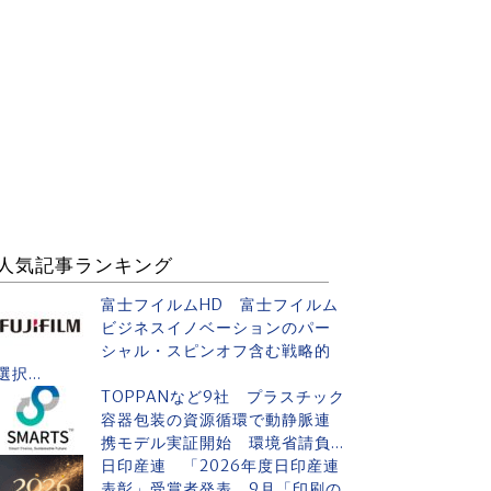
人気記事ランキング
富士フイルムHD 富士フイルム
ビジネスイノベーションのパー
シャル・スピンオフ含む戦略的
選択...
TOPPANなど9社 プラスチック
容器包装の資源循環で動静脈連
携モデル実証開始 環境省請負...
日印産連 「2026年度日印産連
表彰」受賞者発表 9月「印刷の