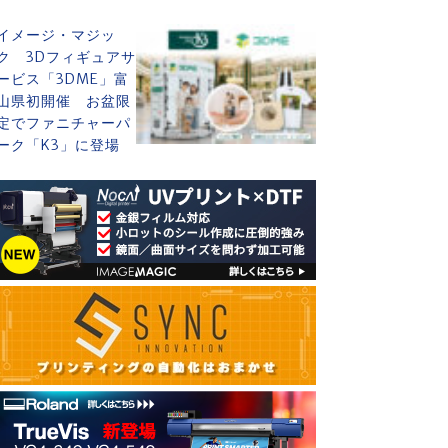
イメージ・マジッ
ク 3Dフィギュアサ
ービス「3DME」富
山県初開催 お盆限
定でファニチャーパ
ーク「K3」に登場