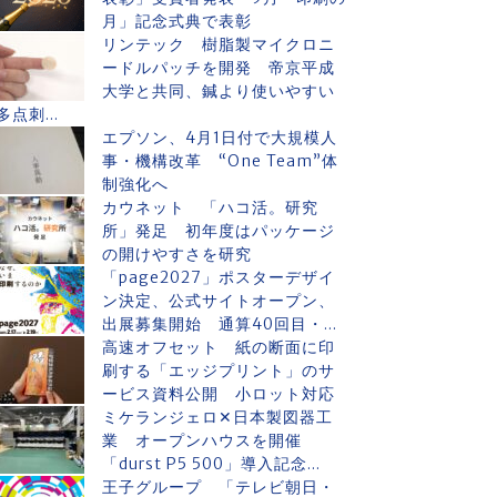
月」記念式典で表彰
リンテック 樹脂製マイクロニ
ードルパッチを開発 帝京平成
大学と共同、鍼より使いやすい
多点刺...
エプソン、4月1日付で大規模人
事・機構改革 “One Team”体
制強化へ
カウネット 「ハコ活。研究
所」発足 初年度はパッケージ
の開けやすさを研究
「page2027」ポスターデザイ
ン決定、公式サイトオープン、
出展募集開始 通算40回目・...
高速オフセット 紙の断面に印
刷する「エッジプリント」のサ
ービス資料公開 小ロット対応
ミケランジェロ✕日本製図器工
業 オープンハウスを開催
「durst P5 500」導入記念...
王子グループ 「テレビ朝日・