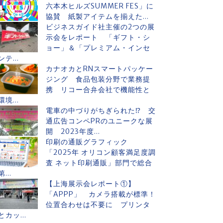
六本木ヒルズSUMMER FES」に
協賛 紙製アイテムを揃えた...
ビジネスガイド社主催の2つの展
示会をレポート 「ギフト・シ
ョー」＆「プレミアム・インセ
ンテ...
カナオカとRNスマートパッケー
ジング 食品包装分野で業務提
携 リコー合弁会社で機能性と
環境...
電車の中づりがちぎられた⁉ 交
通広告コンペPRのユニークな展
開 2023年度...
印刷の通販グラフィック
「2025年 オリコン顧客満足度調
査 ネット印刷通販」部門で総合
第...
【上海展示会レポート①】
「APPP」 カメラ搭載が標準！
位置合わせは不要に プリンタ
とカッ...