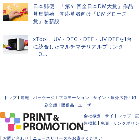
日本郵便 「第41回全日本DM大賞」作品
募集開始 初応募者向け「DMグロース
賞」を新設
xTool UV・DTG・DTF・UV DTFを1台
に統合したマルチマテリアルプリンタ
「O...
トップ
|
速報
|
パッケージ
|
プロモーション
|
サイン・屋外広告
|
印
刷全般
|
販促品
|
ユーザー
会社概要
|
サイトマップ
|
広
告掲載
|
免責
|
リンクポリシ
ー
|
お問い合わせ
|
ニュースリリースをお寄せください