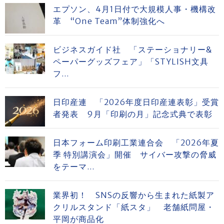
エプソン、4月1日付で大規模人事・機構改
革 “One Team”体制強化へ
ビジネスガイド社 「ステーショナリー&
ペーパーグッズフェア」「STYLISH文具
フ...
日印産連 「2026年度日印産連表彰」受賞
者発表 9月「印刷の月」記念式典で表彰
日本フォーム印刷工業連合会 「2026年夏
季 特別講演会」開催 サイバー攻撃の脅威
をテーマ...
業界初！ SNSの反響から生まれた紙製ア
クリルスタンド「紙スタ」 老舗紙問屋・
平岡が商品化