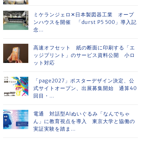
ミケランジェロ✕日本製図器工業 オープ
ンハウスを開催 「durst P5 500」導入記
念...
高速オフセット 紙の断面に印刷する「エ
ッジプリント」のサービス資料公開 小ロ
ット対応
「page2027」ポスターデザイン決定、公
式サイトオープン、出展募集開始 通算40
回目・...
電通 対話型AIぬいぐるみ「なんでちゃ
ん」に教育視点を導入 東京大学と協働の
実証実験を踏ま...