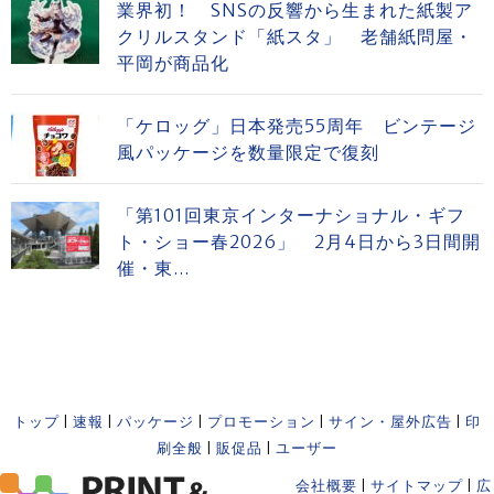
業界初！ SNSの反響から生まれた紙製ア
クリルスタンド「紙スタ」 老舗紙問屋・
平岡が商品化
「ケロッグ」日本発売55周年 ビンテージ
風パッケージを数量限定で復刻
「第101回東京インターナショナル・ギフ
ト・ショー春2026」 2月4日から3日間開
催・東...
トップ
|
速報
|
パッケージ
|
プロモーション
|
サイン・屋外広告
|
印
刷全般
|
販促品
|
ユーザー
会社概要
|
サイトマップ
|
広