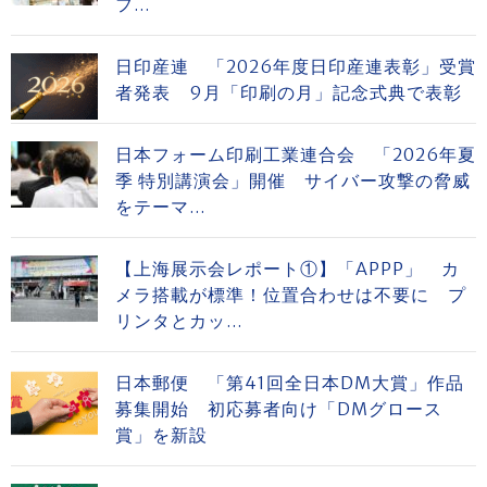
フ...
日印産連 「2026年度日印産連表彰」受賞
者発表 9月「印刷の月」記念式典で表彰
日本フォーム印刷工業連合会 「2026年夏
季 特別講演会」開催 サイバー攻撃の脅威
をテーマ...
【上海展示会レポート①】「APPP」 カ
メラ搭載が標準！位置合わせは不要に プ
リンタとカッ...
日本郵便 「第41回全日本DM大賞」作品
募集開始 初応募者向け「DMグロース
賞」を新設