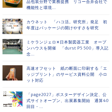
品包装分野で業務提携 リコー合弁会社で
機能性と環境...
カウネット 「ハコ活。研究所」発足 初
年度はパッケージの開けやすさを研究
ミケランジェロ✕日本製図器工業 オープ
ンハウスを開催 「durst P5 500」導入記
念...
高速オフセット 紙の断面に印刷する「エ
ッジプリント」のサービス資料公開 小ロ
ット対応
「page2027」ポスターデザイン決定、公
式サイトオープン、出展募集開始 通算40
回目・...