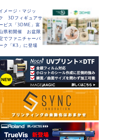
イメージ・マジッ
ク 3Dフィギュアサ
ービス「3DME」富
山県初開催 お盆限
定でファニチャーパ
ーク「K3」に登場