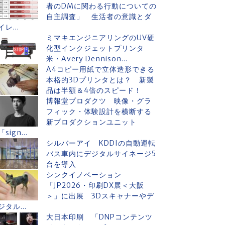
者のDMに関わる行動についての
自主調査」 生活者の意識とダ
イレ...
ミマキエンジニアリングのUV硬
化型インクジェットプリンタ
米・Avery Dennison...
A4コピー用紙で立体造形できる
本格的3Dプリンタとは？ 新製
品は半額＆4倍のスピード！
博報堂プロダクツ 映像・グラ
フィック・体験設計を横断する
新プロダクションユニット
「sign...
シルバーアイ KDDIの自動運転
バス車内にデジタルサイネージ5
台を導入
シンクイノベーション
「JP2026・印刷DX展＜大阪
＞」に出展 3Dスキャナーやデ
ジタル...
大日本印刷 「DNPコンテンツ