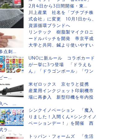
2月4日から3日間開催・東...
川上産業 社名を「プチプチ株
式会社」に変更 10月1日から、
資源循環ブランドへ
リンテック 樹脂製マイクロニ
ードルパッチを開発 帝京平成
大学と共同、鍼より使いやすい
多点刺...
UNOに新ルール コラボカード
が一挙に3つ登場 「ドラえも
ん」「ドラゴンボール」「ワン
ピー...
米ゼロックス 京セラと提携
産業用インクジェット印刷機市
場に再参入 新型印機を年内投
入へ ...
シンクイノベーション 「魔入
りました！入間くん×シンクイノ
ベーションデー！」を開催 西
武ラ...
トッパン・フォームズ 「生活