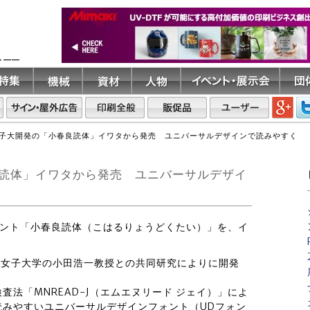
ト――
子大開発の「小春良読体」イワタから発売 ユニバーサルデザインで読みやすく
読体」イワタから発売 ユニバーサルデザイ
フォント「小春良読体（こはるりょうどくたい）」を、イ
東京女子大学の小田浩一教授との共同研究によりに開発
法「MNREAD-J（エムエヌリード ジェイ）」によ
読みやすいユニバーサルデザインフォント（UDフォン