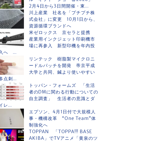
2月4日から3日間開催・東...
川上産業 社名を「プチプチ株
式会社」に変更 10月1日から、
資源循環ブランドへ
米ゼロックス 京セラと提携
産業用インクジェット印刷機市
場に再参入 新型印機を年内投
入へ ...
リンテック 樹脂製マイクロニ
ードルパッチを開発 帝京平成
大学と共同、鍼より使いやすい
多点刺...
トッパン・フォームズ 「生活
者のDMに関わる行動についての
自主調査」 生活者の意識とダ
イレ...
エプソン、4月1日付で大規模人
事・機構改革 “One Team”体
制強化へ
TOPPAN 「TOPPA!!! BASE
AKIBA」でTVアニメ「黄泉のツ