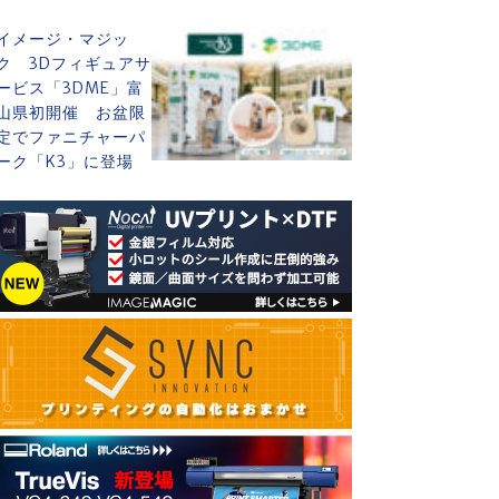
イメージ・マジッ
ク 3Dフィギュアサ
ービス「3DME」富
山県初開催 お盆限
定でファニチャーパ
ーク「K3」に登場