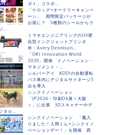
ガイ」コラボ...
「ケロッグ×オードリーキャンペ
ーン」 期間限定パッケージが
お面に？ 5種類のシールからラ
ジ...
ミマキエンジニアリングのUV硬
化型インクジェットプリンタ
米・Avery Dennison...
「OKI Innovation World
2020」開催 イノベーション・
マネジメント・...
シルバーアイ KDDIの自動運転
バス車内にデジタルサイネージ5
台を導入
シンクイノベーション
「JP2026・印刷DX展＜大阪
＞」に出展 3Dスキャナーやデ
ジタル...
シンクイノベーション 「魔入
りました！入間くん×シンクイノ
ベーションデー！」を開催 西