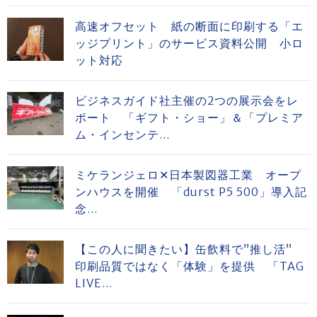
高速オフセット 紙の断面に印刷する「エ
ッジプリント」のサービス資料公開 小ロ
ット対応
ビジネスガイド社主催の2つの展示会をレ
ポート 「ギフト・ショー」＆「プレミア
ム・インセンテ...
ミケランジェロ✕日本製図器工業 オープ
ンハウスを開催 「durst P5 500」導入記
念...
【この人に聞きたい】缶飲料で”推し活”
印刷品質ではなく「体験」を提供 「TAG
LIVE...