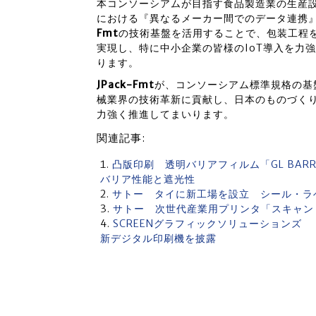
本コンソーシアムが目指す食品製造業の生産
における『異なるメーカー間でのデータ連携
Fmt
の技術基盤を活用することで、包装工程
実現し、特に中小企業の皆様のIoT導入を力
ります。
JPack-Fmt
が、コンソーシアム標準規格の基
械業界の技術革新に貢献し、日本のものづく
力強く推進してまいります。
関連記事:
凸版印刷 透明バリアフィルム「GL BARR
バリア性能と遮光性
サトー タイに新工場を設立 シール・ラ
サトー 次世代産業用プリンタ「スキャントロ
SCREENグラフィックソリューションズ 「
新デジタル印刷機を披露