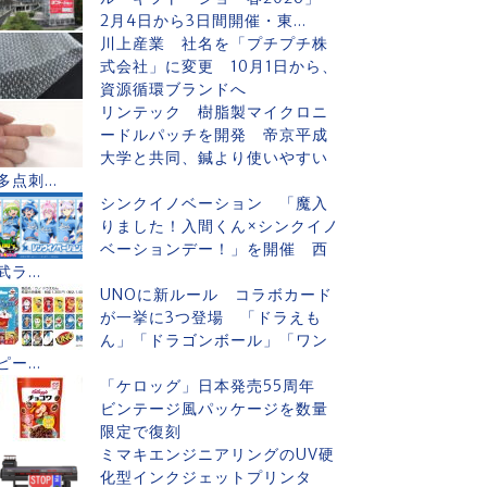
2月4日から3日間開催・東...
川上産業 社名を「プチプチ株
式会社」に変更 10月1日から、
資源循環ブランドへ
リンテック 樹脂製マイクロニ
ードルパッチを開発 帝京平成
大学と共同、鍼より使いやすい
多点刺...
シンクイノベーション 「魔入
りました！入間くん×シンクイノ
ベーションデー！」を開催 西
武ラ...
UNOに新ルール コラボカード
が一挙に3つ登場 「ドラえも
ん」「ドラゴンボール」「ワン
ピー...
「ケロッグ」日本発売55周年
ビンテージ風パッケージを数量
限定で復刻
ミマキエンジニアリングのUV硬
化型インクジェットプリンタ