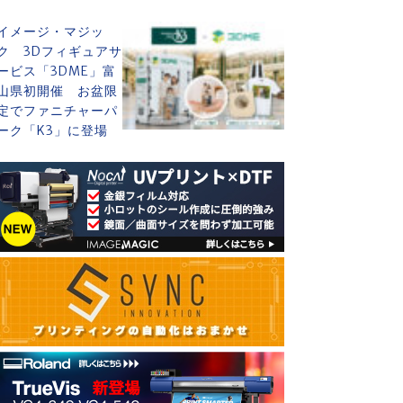
イメージ・マジッ
ク 3Dフィギュアサ
ービス「3DME」富
山県初開催 お盆限
定でファニチャーパ
ーク「K3」に登場