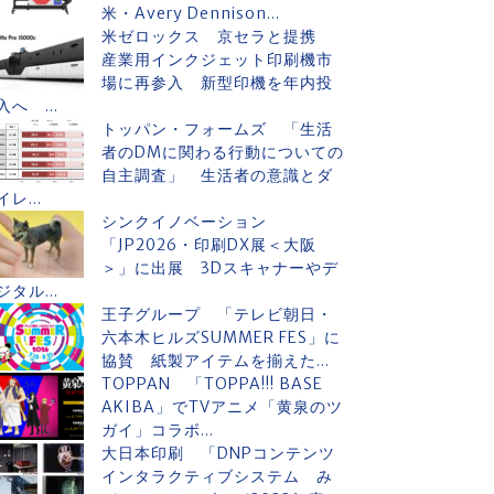
米・Avery Dennison...
米ゼロックス 京セラと提携
産業用インクジェット印刷機市
場に再参入 新型印機を年内投
入へ ...
トッパン・フォームズ 「生活
者のDMに関わる行動についての
自主調査」 生活者の意識とダ
イレ...
シンクイノベーション
「JP2026・印刷DX展＜大阪
＞」に出展 3Dスキャナーやデ
ジタル...
王子グループ 「テレビ朝日・
六本木ヒルズSUMMER FES」に
協賛 紙製アイテムを揃えた...
TOPPAN 「TOPPA!!! BASE
AKIBA」でTVアニメ「黄泉のツ
ガイ」コラボ...
大日本印刷 「DNPコンテンツ
インタラクティブシステム み