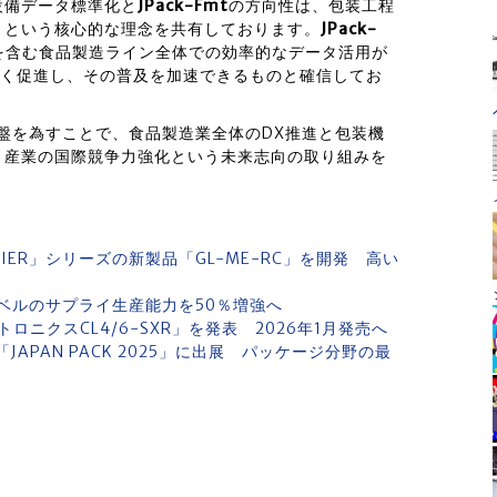
設備データ標準化と
JPack-Fmt
の方向性は、包装工程
』という核心的な理念を共有しております。
JPack-
を含む食品製造ライン全体での効率的なデータ活用が
強く促進し、その普及を加速できるものと確信してお
盤を為すことで、食品製造業全体のDX推進と包装機
り産業の国際競争力強化という未来志向の取り組みを
IER」シリーズの新製品「GL-ME-RC」を開発 高い
ベルのサプライ生産能力を50％増強へ
ニクスCL4/6-SXR」を発表 2026年1月発売へ
JAPAN PACK 2025」に出展 パッケージ分野の最