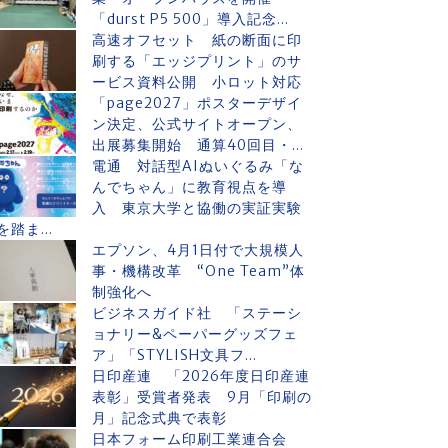
「durst P5 500」導入記念...
高速オフセット 紙の断面に印
刷する「エッジプリント」のサ
ービス資料公開 小ロット対応
「page2027」ポスターデザイ
ン決定、公式サイトオープン、
出展募集開始 通算40回目・...
電通 対話型AIぬいぐるみ「な
んでちゃん」に教育視点を導
入 東京大学と協働の実証実験
を踏ま...
エプソン、4月1日付で大規模人
事・機構改革 “One Team”体
制強化へ
ビジネスガイド社 「ステーシ
ョナリー&ペーパーグッズフェ
ア」「STYLISH文具フ...
日印産連 「2026年度日印産連
表彰」受賞者発表 9月「印刷の
月」記念式典で表彰
日本フォーム印刷工業連合会