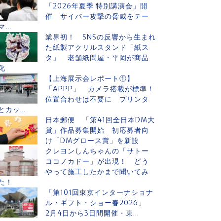
「2026年夏季 特別講演会」開
催 サイバー攻撃の脅威をテー
マ...
業界初！ SNSの反響から生まれ
た紙製アクリルスタンド「紙ス
タ」 老舗紙問屋・平岡が商品
化
【上海展示会レポート①】
「APPP」 カメラ搭載が標準！
位置合わせは不要に プリンタ
とカッ...
日本郵便 「第41回全日本DM大
賞」作品募集開始 初応募者向
け「DMグロース賞」を新設
クレヨンしんちゃんの「サトー
ココノカドー」が出現！ どう
やって施工したかまで聞いてみ
た！
「第101回東京インターナショナ
ル・ギフト・ショー春2026」
2月4日から3日間開催・東...