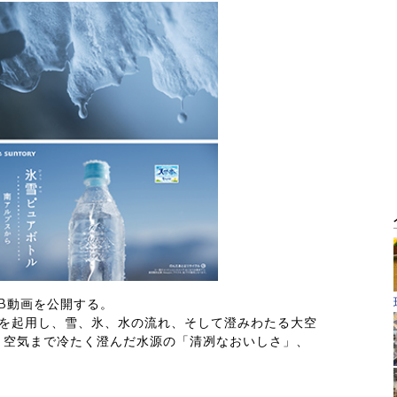
B動画を公開する。
んを起用し、雪、氷、水の流れ、そして澄みわたる大空
、空気まで冷たく澄んだ水源の「清冽なおいしさ」、