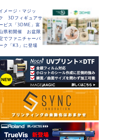
イメージ・マジッ
ク 3Dフィギュアサ
ービス「3DME」富
山県初開催 お盆限
定でファニチャーパ
ーク「K3」に登場