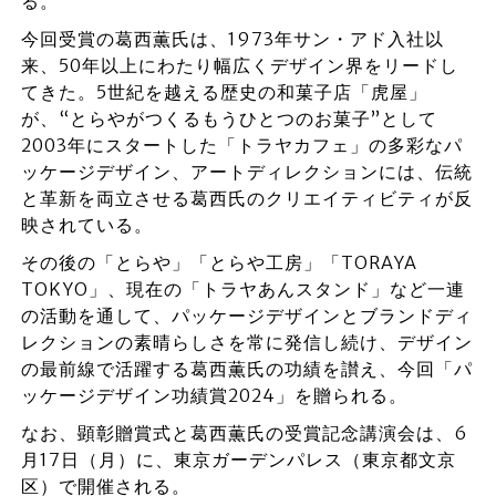
る。
今回受賞の葛西薫氏は、1973年サン・アド入社以
来、50年以上にわたり幅広くデザイン界をリードし
てきた。5世紀を越える歴史の和菓子店「虎屋」
が、“とらやがつくるもうひとつのお菓子”として
2003年にスタートした「トラヤカフェ」の多彩なパ
ッケージデザイン、アートディレクションには、伝統
と革新を両立させる葛西氏のクリエイティビティが反
映されている。
その後の「とらや」「とらや工房」「TORAYA
TOKYO」、現在の「トラヤあんスタンド」など一連
の活動を通して、パッケージデザインとブランドディ
レクションの素晴らしさを常に発信し続け、デザイン
の最前線で活躍する葛西薫氏の功績を讃え、今回「パ
ッケージデザイン功績賞2024」を贈られる。
なお、顕彰贈賞式と葛西薫氏の受賞記念講演会は、6
月17日（月）に、東京ガーデンパレス（東京都文京
区）で開催される。