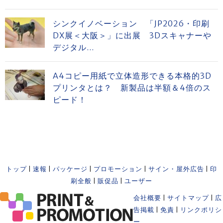
シンクイノベーション 「JP2026・印刷
DX展＜大阪＞」に出展 3Dスキャナーや
デジタル...
A4コピー用紙で立体造形できる本格的3D
プリンタとは？ 新製品は半額＆4倍のス
ピード！
トップ
|
速報
|
パッケージ
|
プロモーション
|
サイン・屋外広告
|
印
刷全般
|
販促品
|
ユーザー
会社概要
|
サイトマップ
|
広
告掲載
|
免責
|
リンクポリシ
ー