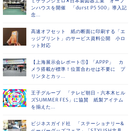
ミケランジェロ✕日本製図器工業 オープ
ンハウスを開催 「durst P5 500」導入記
念...
高速オフセット 紙の断面に印刷する「エ
ッジプリント」のサービス資料公開 小ロ
ット対応
【上海展示会レポート①】「APPP」 カ
メラ搭載が標準！位置合わせは不要に プ
リンタとカッ...
王子グループ 「テレビ朝日・六本木ヒル
ズSUMMER FES」に協賛 紙製アイテム
を揃えた...
ビジネスガイド社 「ステーショナリー&
ペーパーグッズフェア」「STYLISH文具