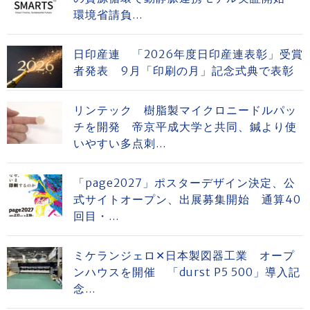
環境省請負...
日印産連 「2026年度日印産連表彰」受賞
者発表 9月「印刷の月」記念式典で表彰
リンテック 樹脂製マイクロニードルパッ
チを開発 帝京平成大学と共同、鍼より使
いやすい多点刺...
「page2027」ポスターデザイン決定、公
式サイトオープン、出展募集開始 通算40
回目・...
ミケランジェロ✕日本製図器工業 オープ
ンハウスを開催 「durst P5 500」導入記
念...