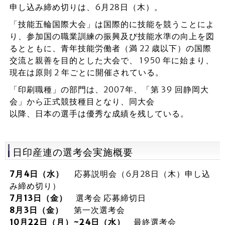
申し込み締め切りは、6月28日（木）。
「技能五輪国際大会」は国際的に技能を競うことによ
り、参加国の職業訓練の振興及び技能水準の向上を図
るとともに、青年技能労働者（満 22 歳以下）の国際
交流と親善を目的とした大会で、 1950 年に始まり、
現在は原則 2 年ごとに開催されている。
「印刷職種」の部門は、2007年、「第 39 回静岡大
会」から正式競技種目となり、同大会
以降、日本の選手は優秀な成績を残している。
日印産連の選考会実施概要
7月4日（水）
応募説明会（6月28日（木）申し込
み締め切り）
7月13日（金）
選考会 応募締切日
8月3日（金）
第一次選考会
10月22日（月）~24日（水）
最終選考会