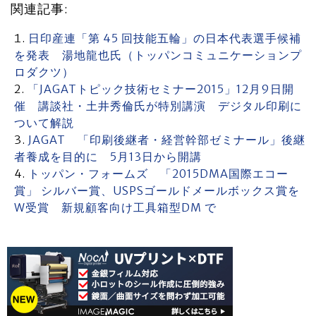
関連記事:
日印産連「第 45 回技能五輪」の日本代表選手候補
を発表 湯地龍也氏（トッパンコミュニケーションプ
ロダクツ）
「JAGATトピック技術セミナー2015」12月9日開
催 講談社・土井秀倫氏が特別講演 デジタル印刷に
ついて解説
JAGAT 「印刷後継者・経営幹部ゼミナール」後継
者養成を目的に 5月13日から開講
トッパン・フォームズ 「2015DMA国際エコー
賞」 シルバー賞、USPSゴールドメールボックス賞を
W受賞 新規顧客向け工具箱型DM で