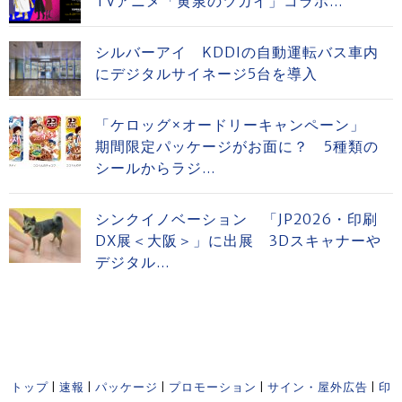
TVアニメ「黄泉のツガイ」コラボ...
シルバーアイ KDDIの自動運転バス車内
にデジタルサイネージ5台を導入
「ケロッグ×オードリーキャンペーン」
期間限定パッケージがお面に？ 5種類の
シールからラジ...
シンクイノベーション 「JP2026・印刷
DX展＜大阪＞」に出展 3Dスキャナーや
デジタル...
トップ
|
速報
|
パッケージ
|
プロモーション
|
サイン・屋外広告
|
印