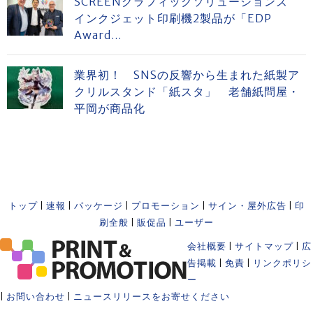
SCREENグラフィックソリューションズ
インクジェット印刷機2製品が「EDP
Award...
業界初！ SNSの反響から生まれた紙製ア
クリルスタンド「紙スタ」 老舗紙問屋・
平岡が商品化
トップ
|
速報
|
パッケージ
|
プロモーション
|
サイン・屋外広告
|
印
刷全般
|
販促品
|
ユーザー
会社概要
|
サイトマップ
|
広
告掲載
|
免責
|
リンクポリシ
ー
|
お問い合わせ
|
ニュースリリースをお寄せください