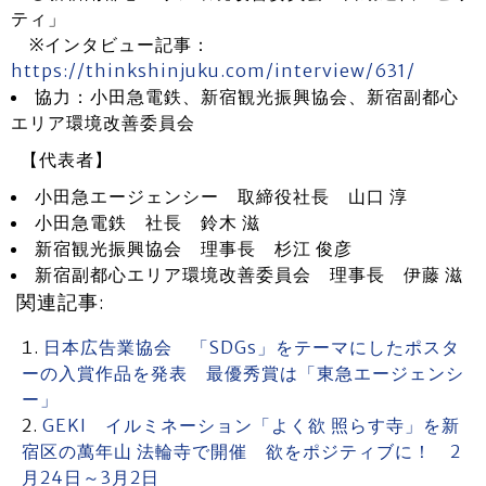
ティ」
※インタビュー記事：
https://thinkshinjuku.com/interview/631/
協力：小田急電鉄、新宿観光振興協会、新宿副都心
エリア環境改善委員会
【代表者】
小田急エージェンシー 取締役社長 山口 淳
小田急電鉄 社長 鈴木 滋
新宿観光振興協会 理事長 杉江 俊彦
新宿副都心エリア環境改善委員会 理事長 伊藤 滋
関連記事:
日本広告業協会 「SDGs」をテーマにしたポスタ
ーの入賞作品を発表 最優秀賞は「東急エージェンシ
ー」
GEKI イルミネーション「よく欲 照らす寺」を新
宿区の萬年山 法輪寺で開催 欲をポジティブに！ 2
月24日～3月2日