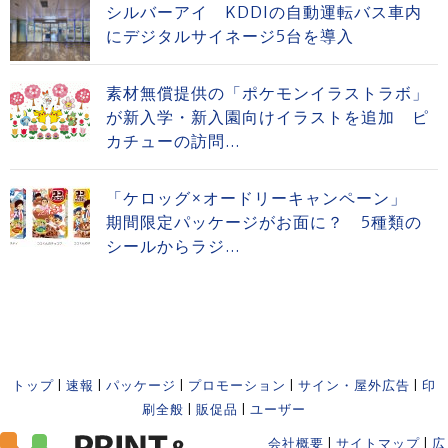
シルバーアイ KDDIの自動運転バス車内
にデジタルサイネージ5台を導入
素材無償提供の「ポケモンイラストラボ」
が新入学・新入園向けイラストを追加 ピ
カチューの訪問...
「ケロッグ×オードリーキャンペーン」
期間限定パッケージがお面に？ 5種類の
シールからラジ...
トップ
|
速報
|
パッケージ
|
プロモーション
|
サイン・屋外広告
|
印
刷全般
|
販促品
|
ユーザー
会社概要
|
サイトマップ
|
広