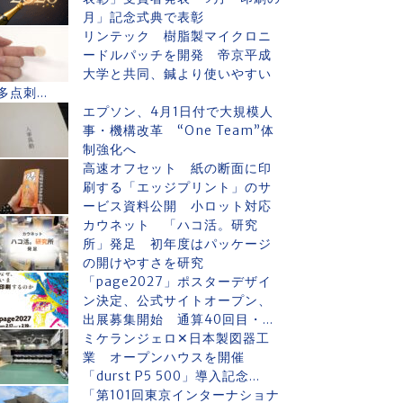
月」記念式典で表彰
リンテック 樹脂製マイクロニ
ードルパッチを開発 帝京平成
大学と共同、鍼より使いやすい
多点刺...
エプソン、4月1日付で大規模人
事・機構改革 “One Team”体
制強化へ
高速オフセット 紙の断面に印
刷する「エッジプリント」のサ
ービス資料公開 小ロット対応
カウネット 「ハコ活。研究
所」発足 初年度はパッケージ
の開けやすさを研究
「page2027」ポスターデザイ
ン決定、公式サイトオープン、
出展募集開始 通算40回目・...
ミケランジェロ✕日本製図器工
業 オープンハウスを開催
「durst P5 500」導入記念...
「第101回東京インターナショナ