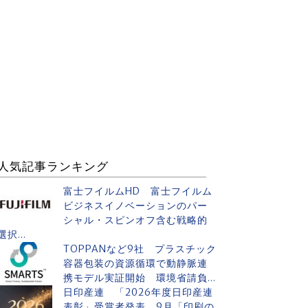
人気記事ランキング
富士フイルムHD 富士フイルム
ビジネスイノベーションのパー
シャル・スピンオフ含む戦略的
選択...
TOPPANなど9社 プラスチック
容器包装の資源循環で動静脈連
携モデル実証開始 環境省請負...
日印産連 「2026年度日印産連
表彰」受賞者発表 9月「印刷の