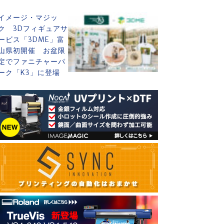
イメージ・マジッ
ク 3Dフィギュアサ
ービス「3DME」富
山県初開催 お盆限
定でファニチャーパ
ーク「K3」に登場