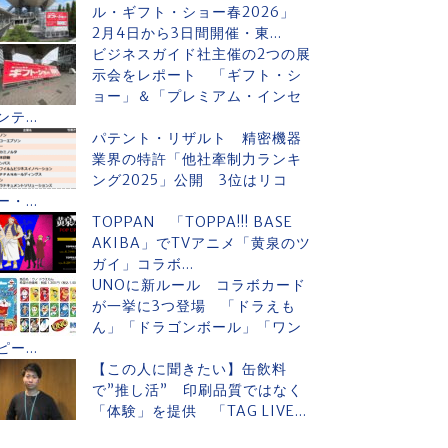
ル・ギフト・ショー春2026」
2月4日から3日間開催・東...
ビジネスガイド社主催の2つの展
示会をレポート 「ギフト・シ
ョー」＆「プレミアム・インセ
ンテ...
パテント・リザルト 精密機器
業界の特許「他社牽制力ランキ
ング2025」公開 3位はリコ
ー・...
TOPPAN 「TOPPA!!! BASE
AKIBA」でTVアニメ「黄泉のツ
ガイ」コラボ...
UNOに新ルール コラボカード
が一挙に3つ登場 「ドラえも
ん」「ドラゴンボール」「ワン
ピー...
【この人に聞きたい】缶飲料
で”推し活” 印刷品質ではなく
「体験」を提供 「TAG LIVE...