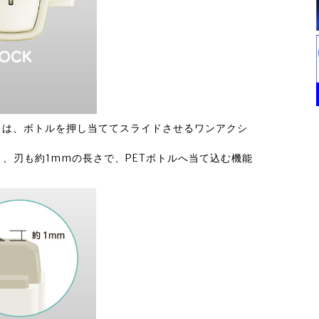
」は、ボトルを押し当ててスライドさせるワンアクシ
、刃も約1mmの長さで、PETボトルへ当て込む機能