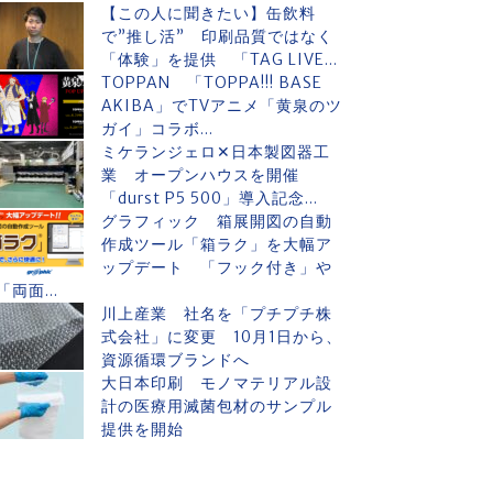
【この人に聞きたい】缶飲料
で”推し活” 印刷品質ではなく
「体験」を提供 「TAG LIVE...
TOPPAN 「TOPPA!!! BASE
AKIBA」でTVアニメ「黄泉のツ
ガイ」コラボ...
ミケランジェロ✕日本製図器工
業 オープンハウスを開催
「durst P5 500」導入記念...
グラフィック 箱展開図の自動
作成ツール「箱ラク」を大幅ア
ップデート 「フック付き」や
「両面...
川上産業 社名を「プチプチ株
式会社」に変更 10月1日から、
資源循環ブランドへ
大日本印刷 モノマテリアル設
計の医療用滅菌包材のサンプル
提供を開始