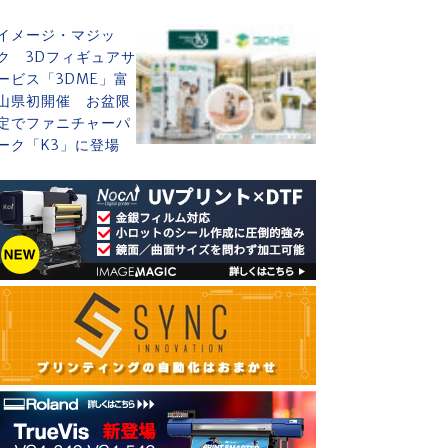
イメージ・マジッ
ク 3Dフィギュアサ
ービス「3DME」富
山県初開催 お盆限
定でファニチャーパ
ーク「K3」に登場