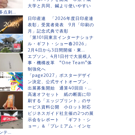
大学と共同、鍼より使いやすい
多点刺...
日印産連 「2026年度日印産連
表彰」受賞者発表 9月「印刷の
月」記念式典で表彰
「第101回東京インターナショナ
ル・ギフト・ショー春2026」
2月4日から3日間開催・東...
エプソン、4月1日付で大規模人
事・機構改革 “One Team”体
制強化へ
「page2027」ポスターデザイ
ン決定、公式サイトオープン、
出展募集開始 通算40回目・...
高速オフセット 紙の断面に印
刷する「エッジプリント」のサ
ービス資料公開 小ロット対応
ビジネスガイド社主催の2つの展
示会をレポート 「ギフト・シ
ョー」＆「プレミアム・インセ
ンテ...