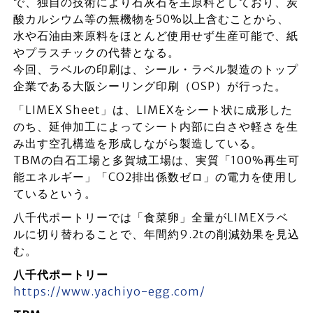
で、独自の技術により石灰石を主原料としており、炭
酸カルシウム等の無機物を50%以上含むことから、
水や石油由来原料をほとんど使用せず生産可能で、紙
やプラスチックの代替となる。
今回、ラベルの印刷は、シール・ラベル製造のトップ
企業である大阪シーリング印刷（OSP）が行った。
「LIMEX Sheet」は、LIMEXをシート状に成形した
のち、延伸加工によってシート内部に白さや軽さを生
み出す空孔構造を形成しながら製造している。
TBMの白石工場と多賀城工場は、実質「100%再生可
能エネルギー」「CO2排出係数ゼロ」の電力を使用し
ているという。
八千代ポートリーでは「食菜卵」全量がLIMEXラベ
ルに切り替わることで、年間約9.2tの削減効果を見込
む。
八千代ポートリー
https://www.yachiyo-egg.com/