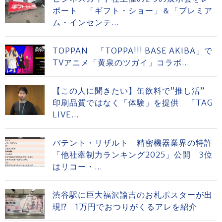
ポート 「ギフト・ショー」＆「プレミア
ム・インセンテ...
TOPPAN 「TOPPA!!! BASE AKIBA」で
TVアニメ「黄泉のツガイ」コラボ...
【この人に聞きたい】缶飲料で”推し活”
印刷品質ではなく「体験」を提供 「TAG
LIVE...
パテント・リザルト 精密機器業界の特許
「他社牽制力ランキング2025」公開 3位
はリコー・...
渋谷駅に巨大福沢諭吉のお札ポスターが出
現⁉ 1万円でおつりがくるアレを紹介