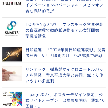
イノベーションのパーシャル・スピンオフ
含む戦略的選択...
TOPPANなど9社 プラスチック容器包装
の資源循環で動静脈連携モデル実証開始
環境省請負...
日印産連 「2026年度日印産連表彰」受賞
者発表 9月「印刷の月」記念式典で表彰
リンテック 樹脂製マイクロニードルパッ
チを開発 帝京平成大学と共同、鍼より使
いやすい多点刺...
「page2027」ポスターデザイン決定、公
式サイトオープン、出展募集開始 通算40
回目・...