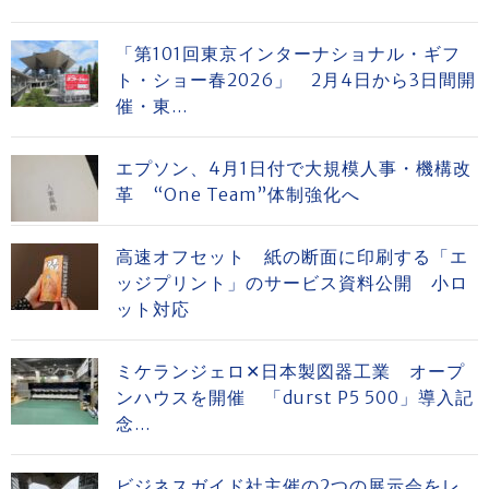
「第101回東京インターナショナル・ギフ
ト・ショー春2026」 2月4日から3日間開
催・東...
エプソン、4月1日付で大規模人事・機構改
革 “One Team”体制強化へ
高速オフセット 紙の断面に印刷する「エ
ッジプリント」のサービス資料公開 小ロ
ット対応
ミケランジェロ✕日本製図器工業 オープ
ンハウスを開催 「durst P5 500」導入記
念...
ビジネスガイド社主催の2つの展示会をレ