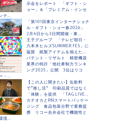
示会をレポート 「ギフト・シ
ョー」＆「プレミアム・インセ
ンテ...
「第101回東京インターナショナ
ル・ギフト・ショー春2026」
2月4日から3日間開催・東...
王子グループ 「テレビ朝日・
六本木ヒルズSUMMER FES」に
協賛 紙製アイテムを揃えた...
パテント・リザルト 精密機器
業界の特許「他社牽制力ランキ
ング2025」公開 3位はリコ
ー・...
【この人に聞きたい】缶飲料
で”推し活” 印刷品質ではなく
「体験」を提供 「TAG LIVE...
カナオカとRNスマートパッケー
ジング 食品包装分野で業務提
携 リコー合弁会社で機能性と
環境...