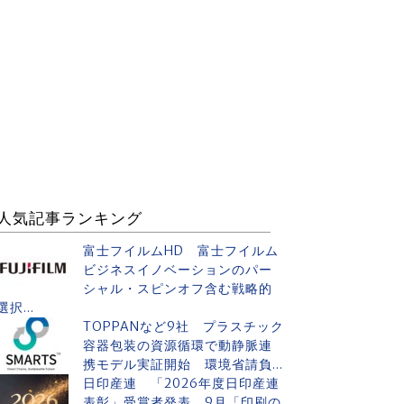
人気記事ランキング
富士フイルムHD 富士フイルム
ビジネスイノベーションのパー
シャル・スピンオフ含む戦略的
選択...
TOPPANなど9社 プラスチック
容器包装の資源循環で動静脈連
携モデル実証開始 環境省請負...
日印産連 「2026年度日印産連
表彰」受賞者発表 9月「印刷の