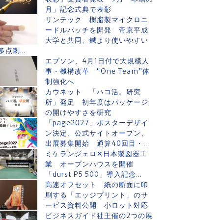
月」記念式典で表彰
リンテック 樹脂製マイクロニ
ードルパッチを開発 帝京平成
大学と共同、鍼より使いやすい
多点刺...
エプソン、4月1日付で大規模人
事・機構改革 “One Team”体
制強化へ
カウネット 「ハコ活。研究
所」発足 初年度はパッケージ
の開けやすさを研究
「page2027」ポスターデザイ
ン決定、公式サイトオープン、
出展募集開始 通算40回目・...
ミケランジェロ✕日本製図器工
業 オープンハウスを開催
「durst P5 500」導入記念...
高速オフセット 紙の断面に印
刷する「エッジプリント」のサ
ービス資料公開 小ロット対応
ビジネスガイド社主催の2つの展