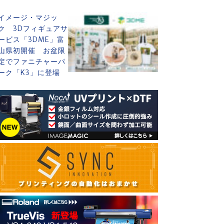
イメージ・マジッ
ク 3Dフィギュアサ
ービス「3DME」富
山県初開催 お盆限
定でファニチャーパ
ーク「K3」に登場