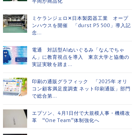
平岡が商品化
ミケランジェロ✕日本製図器工業 オープ
ンハウスを開催 「durst P5 500」導入記
念...
電通 対話型AIぬいぐるみ「なんでちゃ
ん」に教育視点を導入 東京大学と協働の
実証実験を踏ま...
印刷の通販グラフィック 「2025年 オリ
コン顧客満足度調査 ネット印刷通販」部門
で総合第...
エプソン、4月1日付で大規模人事・機構改
革 “One Team”体制強化へ