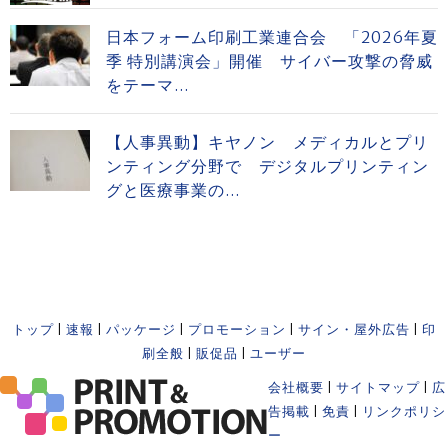
日本フォーム印刷工業連合会 「2026年夏
季 特別講演会」開催 サイバー攻撃の脅威
をテーマ...
【人事異動】キヤノン メディカルとプリ
ンティング分野で デジタルプリンティン
グと医療事業の...
トップ
|
速報
|
パッケージ
|
プロモーション
|
サイン・屋外広告
|
印
刷全般
|
販促品
|
ユーザー
会社概要
|
サイトマップ
|
広
告掲載
|
免責
|
リンクポリシ
ー