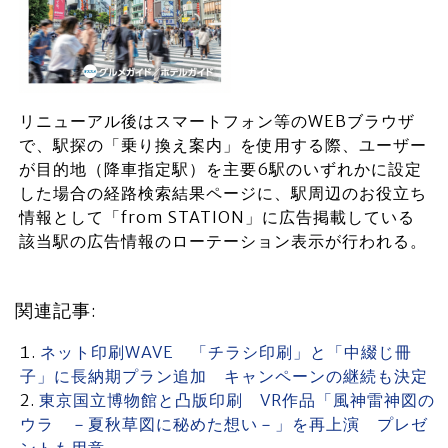
リニューアル後はスマートフォン等のWEBブラウザ
で、駅探の「乗り換え案内」を使用する際、ユーザー
が目的地（降車指定駅）を主要6駅のいずれかに設定
した場合の経路検索結果ページに、駅周辺のお役立ち
情報として「from STATION」に広告掲載している
該当駅の広告情報のローテーション表示が行われる。
関連記事:
ネット印刷WAVE 「チラシ印刷」と「中綴じ冊
子」に長納期プラン追加 キャンペーンの継続も決定
東京国立博物館と凸版印刷 VR作品「風神雷神図の
ウラ －夏秋草図に秘めた想い－」を再上演 プレゼ