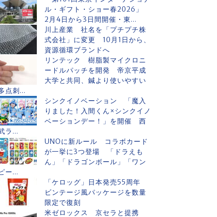
ル・ギフト・ショー春2026」
2月4日から3日間開催・東...
川上産業 社名を「プチプチ株
式会社」に変更 10月1日から、
資源循環ブランドへ
リンテック 樹脂製マイクロニ
ードルパッチを開発 帝京平成
大学と共同、鍼より使いやすい
多点刺...
シンクイノベーション 「魔入
りました！入間くん×シンクイノ
ベーションデー！」を開催 西
武ラ...
UNOに新ルール コラボカード
が一挙に3つ登場 「ドラえも
ん」「ドラゴンボール」「ワン
ピー...
「ケロッグ」日本発売55周年
ビンテージ風パッケージを数量
限定で復刻
米ゼロックス 京セラと提携