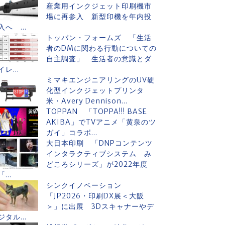
産業用インクジェット印刷機市
場に再参入 新型印機を年内投
入へ ...
トッパン・フォームズ 「生活
者のDMに関わる行動についての
自主調査」 生活者の意識とダ
イレ...
ミマキエンジニアリングのUV硬
化型インクジェットプリンタ
米・Avery Dennison...
TOPPAN 「TOPPA!!! BASE
AKIBA」でTVアニメ「黄泉のツ
ガイ」コラボ...
大日本印刷 「DNPコンテンツ
インタラクティブシステム み
どころシリーズ」が2022年度
「...
シンクイノベーション
「JP2026・印刷DX展＜大阪
＞」に出展 3Dスキャナーやデ
ジタル...