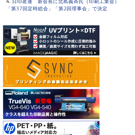
日印産連 新会長に北島義斉氏（印刷工業会）
「第37回定時総会」「第2回理事会」で決定