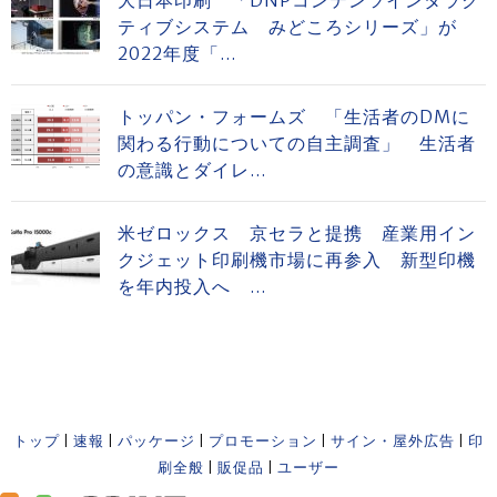
大日本印刷 「DNPコンテンツインタラク
ティブシステム みどころシリーズ」が
2022年度「...
トッパン・フォームズ 「生活者のDMに
関わる行動についての自主調査」 生活者
の意識とダイレ...
米ゼロックス 京セラと提携 産業用イン
クジェット印刷機市場に再参入 新型印機
を年内投入へ ...
トップ
|
速報
|
パッケージ
|
プロモーション
|
サイン・屋外広告
|
印
刷全般
|
販促品
|
ユーザー