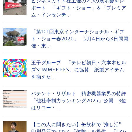
ビジネスガイド社主催の2つの展示会をレ
ポート 「ギフト・ショー」＆「プレミア
ム・インセンテ...
「第101回東京インターナショナル・ギフ
ト・ショー春2026」 2月4日から3日間開
催・東...
王子グループ 「テレビ朝日・六本木ヒル
ズSUMMER FES」に協賛 紙製アイテム
を揃えた...
パテント・リザルト 精密機器業界の特許
「他社牽制力ランキング2025」公開 3位
はリコー・...
【この人に聞きたい】缶飲料で”推し活”
印刷品質ではなく「体験」を提供 「TAG