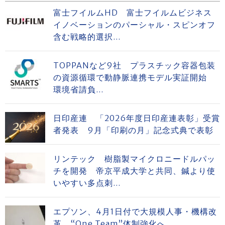
富士フイルムHD 富士フイルムビジネス
イノベーションのパーシャル・スピンオフ
含む戦略的選択...
TOPPANなど9社 プラスチック容器包装
の資源循環で動静脈連携モデル実証開始
環境省請負...
日印産連 「2026年度日印産連表彰」受賞
者発表 9月「印刷の月」記念式典で表彰
リンテック 樹脂製マイクロニードルパッ
チを開発 帝京平成大学と共同、鍼より使
いやすい多点刺...
エプソン、4月1日付で大規模人事・機構改
革 “One Team”体制強化へ