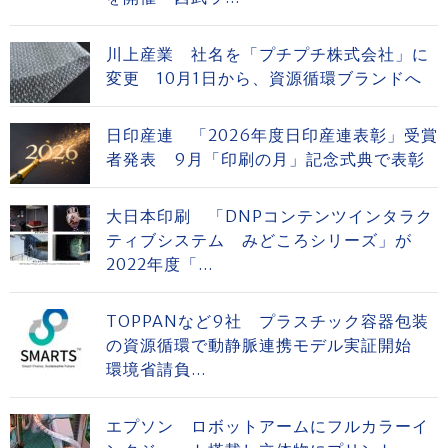
川上産業 社名を「プチプチ株式会社」に
変更 10月1日から、資源循環ブランドへ
日印産連 「2026年度日印産連表彰」受賞
者発表 9月「印刷の月」記念式典で表彰
大日本印刷 「DNPコンテンツインタラク
ティブシステム みどころシリーズ」が
2022年度「...
TOPPANなど9社 プラスチック容器包装
の資源循環で動静脈連携モデル実証開始
環境省請負...
エプソン ロボットアームにフルカラーイ