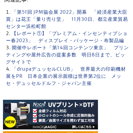
「第51回 JPM協会展 2022」開幕 「経済産業大臣
賞」は花王「量り売り堂」 11月30日、都立産業貿易
センター浜松町館
【レポート①】「プレミアム・インセンティブショ
ー春2023」 ディスプレイ・パッケージ・布製品編
開催中レポート「第14回コンテンツ東京」 プリン
ティングや屋外広告の提案多数 明日8日まで、ビッ
グサイトで
「drupaデュッセルCLUB」 世界最大の印刷機材
展をPR 日本企業の展示面積は世界第2位に メッ
セ・デュッセルドルフ・ジャパン主催