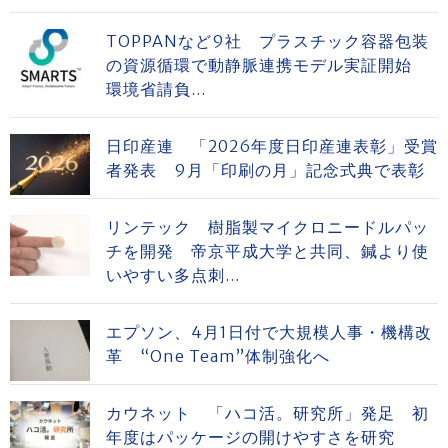
TOPPANなど9社 プラスチック容器包装
の資源循環で動静脈連携モデル実証開始
環境省請負...
日印産連 「2026年度日印産連表彰」受賞
者発表 9月「印刷の月」記念式典で表彰
リンテック 樹脂製マイクロニードルパッ
チを開発 帝京平成大学と共同、鍼より使
いやすい多点刺...
エプソン、4月1日付で大規模人事・機構改
革 “One Team”体制強化へ
カウネット 「ハコ活。研究所」発足 初
年度はパッケージの開けやすさを研究