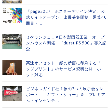
「page2027」ポスターデザイン決定、公
式サイトオープン、出展募集開始 通算40
回目・...
ミケランジェロ✕日本製図器工業 オープ
ンハウスを開催 「durst P5 500」導入記
念...
高速オフセット 紙の断面に印刷する「エ
ッジプリント」のサービス資料公開 小ロ
ット対応
ビジネスガイド社主催の2つの展示会をレ
ポート 「ギフト・ショー」＆「プレミア
ム・インセンテ...