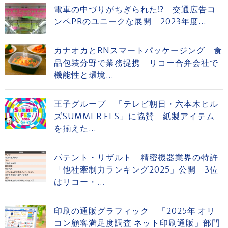
電車の中づりがちぎられた⁉ 交通広告コ
ンペPRのユニークな展開 2023年度...
カナオカとRNスマートパッケージング 食
品包装分野で業務提携 リコー合弁会社で
機能性と環境...
王子グループ 「テレビ朝日・六本木ヒル
ズSUMMER FES」に協賛 紙製アイテム
を揃えた...
パテント・リザルト 精密機器業界の特許
「他社牽制力ランキング2025」公開 3位
はリコー・...
印刷の通販グラフィック 「2025年 オリ
コン顧客満足度調査 ネット印刷通販」部門