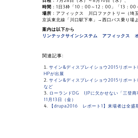
日程
：7月28日（木）～8月10日（水）、
時間
：1日3枠「10：00～12：00」「13：00
場所
：アフィックス 川口ファクトリー（埼玉県
京浜東北線「川口駅下車」→西口バス乗り場
案内は以下から
リンテックサインシステム アフィックス 
関連記事:
サイン&ディスプレイショウ2015リポー
HPが出展
サイン&ディスプレイショウ2015リポー
など
ローランドDG IJPに欠かせない「三登
11月13日（金）
【drupa2016 レポート1】来場者は