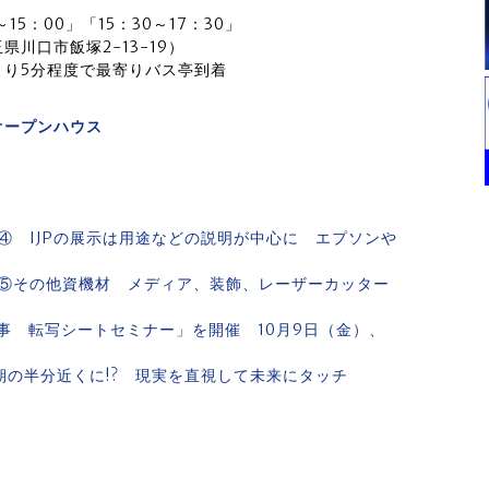
～15：00」「15：30～17：30」
川口市飯塚2-13-19）
より5分程度で最寄りバス亭到着
オープンハウス
ト④ IJPの展示は用途などの説明が中心に エプソンや
ト⑤その他資機材 メディア、装飾、レーザーカッター
商事 転写シートセミナー」を開催 10月9日（金）、
全盛期の半分近くに!? 現実を直視して未来にタッチ