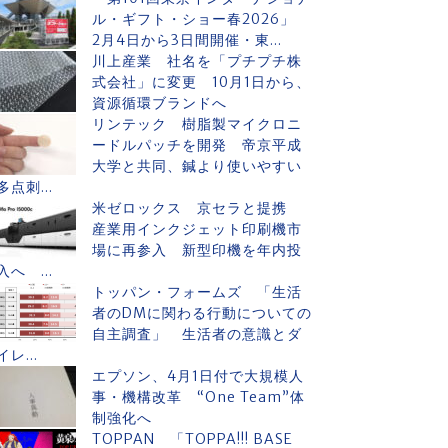
ル・ギフト・ショー春2026」
2月4日から3日間開催・東...
川上産業 社名を「プチプチ株
式会社」に変更 10月1日から、
資源循環ブランドへ
リンテック 樹脂製マイクロニ
ードルパッチを開発 帝京平成
大学と共同、鍼より使いやすい
多点刺...
米ゼロックス 京セラと提携
産業用インクジェット印刷機市
場に再参入 新型印機を年内投
入へ ...
トッパン・フォームズ 「生活
者のDMに関わる行動についての
自主調査」 生活者の意識とダ
イレ...
エプソン、4月1日付で大規模人
事・機構改革 “One Team”体
制強化へ
TOPPAN 「TOPPA!!! BASE