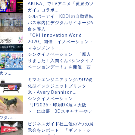
AKIBA」でTVアニメ「黄泉のツ
ガイ」コラボ...
シルバーアイ KDDIの自動運転
バス車内にデジタルサイネージ5
台を導入
「OKI Innovation World
2020」開催 イノベーション・
マネジメント・...
シンクイノベーション 「魔入
りました！入間くん×シンクイノ
ベーションデー！」を開催 西
武ラ...
ミマキエンジニアリングのUV硬
化型インクジェットプリンタ
米・Avery Dennison...
シンクイノベーション
「JP2026・印刷DX展＜大阪
＞」に出展 3Dスキャナーやデ
ジタル...
ビジネスガイド社主催の2つの展
示会をレポート 「ギフト・シ